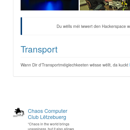
Du wëlls méi iwwert den Hackerspace
Transport
Wann Dir d'Transportméiglechkeeten wësse wëllt, da kuckt
Chaos Computer
Club Lëtzebuerg
“Chaos in the world brings
uneasiness, but it also allows