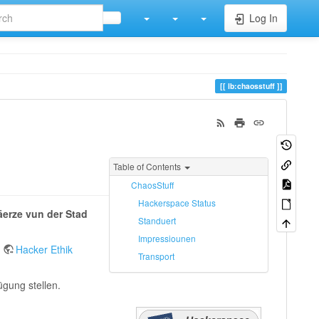
Log In
lb:chaosstuff
Table of Contents
ChaosStuff
Hackerspace Status
erze vun der Stad
Standuert
Impressiounen
r
Hacker Ethik
Transport
ügung stellen.