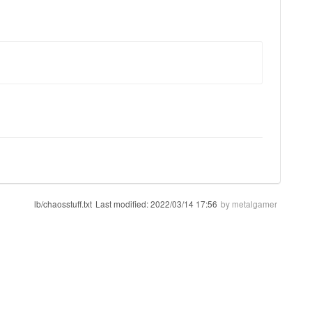
lb/chaosstuff.txt
Last modified:
2022/03/14 17:56
by
metalgamer