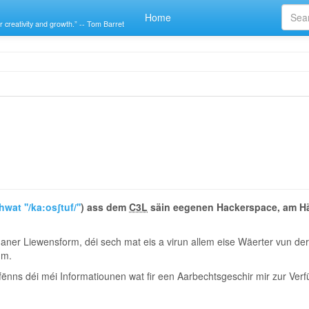
Home
r creativity and growth.” -- Tom Barret
at ''/ka:osʃtuf/''
) ass dem
C3L
säin eegenen Hackerspace, am Hä
 aner Liewensform, déi sech mat eis a virun allem eise Wäerter vun de
mm.
fënns déi méi Informatiounen wat fir een Aarbechtsgeschir mir zur Verf