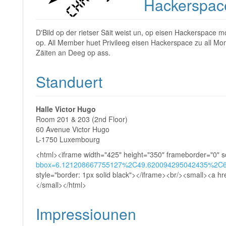
Hackerspac
D'Bild op der rietser Säit weist un, op eisen Hackerspac
op. All Member huet Privileeg eisen Hackerspace zu all M
Zäiten an Deeg op ass.
Standuert
Halle Victor Hugo
Room 201 & 203 (2nd Floor)
60 Avenue Victor Hugo
L-1750 Luxembourg
<html><iframe width="425" height="350" frameborder="0" sc
bbox=6.121208667755127%2C49.620094295042435%2C6
style="border: 1px solid black"></iframe><br/><small><a hr
</small></html>
Impressiounen