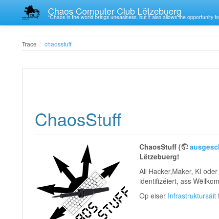
Chaos Computer Club Lëtzebuerg
“Chaos in the world brings uneasiness, but it also allows the opportunity fo
Trace
chaosstuff
ChaosStuff
ChaosStuff (
ausgeschw
Lëtzebuerg!
All Hacker,Maker, KI oder
identifizéiert, ass Wëllko
Op eiser
Infrastruktursäit