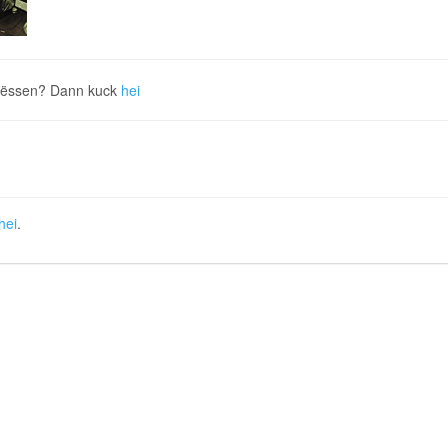
 wëssen? Dann kuck
hei
hei
.