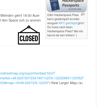
Däin Hackerspace Pass
 Méinden géint 18:00 Auer
kann gestempelt an/oder
tt den Space och zu aneren
souguer
NFC gechippt
ginn!
Du hues nach keen
Hackerspace Pass? Bei eis
kanns de een kréien! :)
enstreetmap.org/export/embed.html?
marker=49.62072072341901%2C6.122329831123352
"
2233#map=19/49.62072/6.12233
">View Larger Map</a>