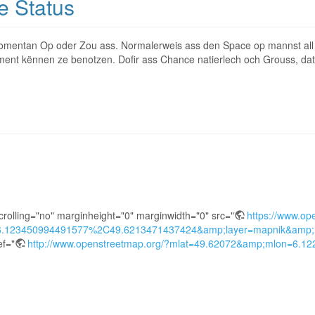
e Status
e momentan Op oder Zou ass. Normalerweis ass den Space op mannst all
oment kënnen ze benotzen. Dofir ass Chance natierlech och Grouss, da
rolling="no" marginheight="0" marginwidth="0" src="
https://www.op
.123450994491577%2C49.6213471437424&amp;layer=mapnik&amp;
ef="
http://www.openstreetmap.org/?mlat=49.62072&amp;mlon=6.1