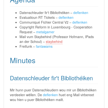
Datenschleuder fir't Bibliothéiken –
deflenken
Evaluatioun RT Tickets –
deflenken
Communiqué Fichier Central V2 –
deflenken
Copyright Reform in Luxembourg - Cooperation
Request –
metalgamer
Mail vum Staybehind (Professor Hofmann, IPads
an der Schoul) –
staybehind
Freifunk –
fantawams
Minutes
Datenschleuder fir't Bibliothéiken
Mir hunn puer Datenschleudern wou mir un Bibliothéiken
verdeelen wëllen. De
deflenken
huet eng Mail virbereet
wou hien u puer Bibliothéiken mailt.