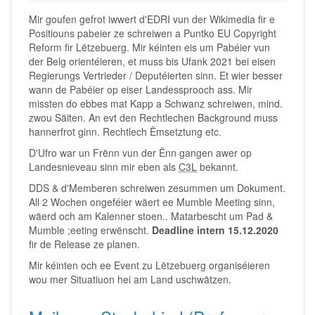
Mir goufen gefrot iwwert d'EDRI vun der Wikimedia fir e
Positiouns pabeier ze schreiwen a Puntko EU Copyright
Reform fir Lëtzebuerg. Mir kéinten eis um Pabéier vun
der Belg orientéieren, et muss bis Ufank 2021 bei eisen
Regierungs Vertrieder / Deputéierten sinn. Et wier besser
wann de Pabéier op eiser Landessprooch ass. Mir
missten do ebbes mat Kapp a Schwanz schreiwen, mind.
zwou Säiten. An evt den Rechtlechen Background muss
hannerfrot ginn. Rechtlech Ëmsetztung etc.
D'Ufro war un Frënn vun der Ënn gangen awer op
Landesnieveau sinn mir eben als
C3L
bekannt.
DDS & d'Memberen schreiwen zesummen um Dokument.
All 2 Wochen ongeféier wäert ee Mumble Meeting sinn,
wäerd och am Kalenner stoen.. Matarbescht um Pad &
Mumble ;eeting erwënscht.
Deadline intern 15.12.2020
fir de Release ze planen.
Mir kéinten och ee Event zu Lëtzebuerg organiséieren
wou mer Situatiuon hei am Land uschwätzen.