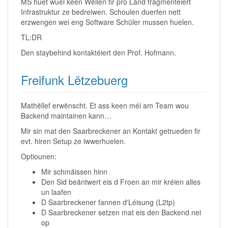
MS huet wuel keen Wëllen fir pro Land fragmenteiert
Infrastruktur ze bedreiwen. Schoulen duerfen nett
erzwengen wei eng Software Schüler mussen huelen.
TL:DR
Den staybehind kontaktéiert den Prof. Hofmann.
Freifunk Lëtzebuerg
Mathëllef erwënscht. Et ass keen méi am Team wou
Backend maintainen kann…
Mir sin mat den Saarbreckener an Kontakt getrueden fir
evt. hiren Setup ze iwwerhuelen.
Optiounen:
Mir schmäissen hinn
Den Sid beäntwert eis d Froen an mir kréien alles
un laafen
D Saarbreckener fannen d'Léisung (L2tp)
D Saarbreckener setzen mat eis den Backend nei
op