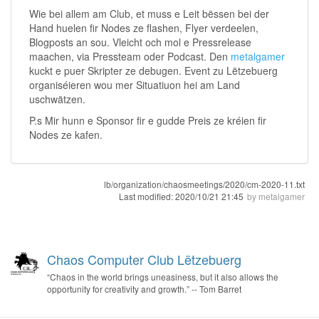
Wie bei allem am Club, et muss e Leit bëssen bei der
Hand huelen fir Nodes ze flashen, Flyer verdeelen,
Blogposts an sou. Vleicht och mol e Pressrelease
maachen, via Pressteam oder Podcast. Den
metalgamer
kuckt e puer Skripter ze debugen. Event zu Lëtzebuerg
organiséieren wou mer Situatiuon hei am Land
uschwätzen.
P.s Mir hunn e Sponsor fir e gudde Preis ze kréien fir
Nodes ze kafen.
lb/organization/chaosmeetings/2020/cm-2020-11.txt
Last modified:
2020/10/21 21:45
by
metalgamer
Chaos Computer Club Lëtzebuerg
“Chaos in the world brings uneasiness, but it also allows the
opportunity for creativity and growth.” -- Tom Barret