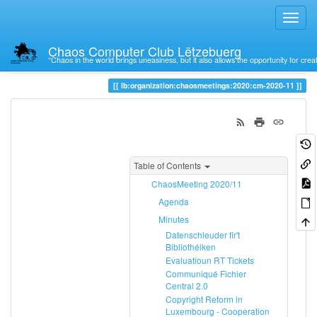
Chaos Computer Club Lëtzebuerg
“Chaos in the world brings uneasiness, but it also allows the opportunity for crea
Trace
cm-2020-11
lb:organization:chaosmeetings:2020:cm-2020-11
Table of Contents
ChaosMeeting 2020/11
Agenda
Minutes
Datenschleuder fir't
Bibliothéiken
Evaluatioun RT Tickets
Communiqué Fichier
Central 2.0
Copyright Reform in
Luxembourg - Cooperation