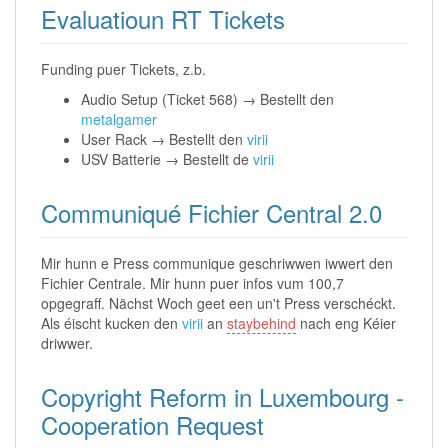
Evaluatioun RT Tickets
Funding puer Tickets, z.b.
Audio Setup (Ticket 568) → Bestellt den
metalgamer
User Rack → Bestellt den
virii
USV Batterie → Bestellt de
virii
Communiqué Fichier Central 2.0
Mir hunn e Press communique geschriwwen iwwert den
Fichier Centrale. Mir hunn puer infos vum 100,7
opgegraff. Nächst Woch geet een un't Press verschéckt.
Als éischt kucken den
virii
an
staybehind
nach eng Kéier
driwwer.
Copyright Reform in Luxembourg -
Cooperation Request