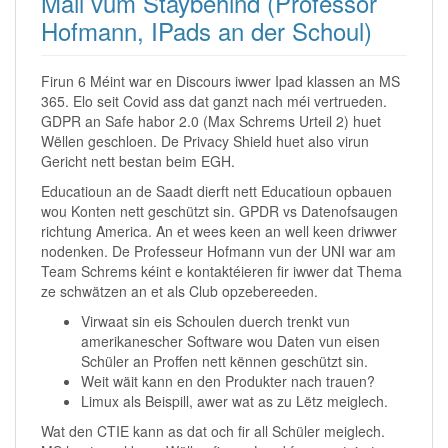
Mail vum Staybehind (Professor
Hofmann, IPads an der Schoul)
Firun 6 Méint war en Discours iwwer Ipad klassen an MS
365. Elo seit Covid ass dat ganzt nach méi vertrueden.
GDPR an Safe habor 2.0 (Max Schrems Urteil 2) huet
Wëllen geschloen. De Privacy Shield huet also virun
Gericht nett bestan beim EGH.
Educatioun an de Saadt dierft nett Educatioun opbauen
wou Konten nett geschützt sin. GPDR vs Datenofsaugen
richtung America. An et wees keen an well keen driwwer
nodenken. De Professeur Hofmann vun der UNI war am
Team Schrems kéint e kontaktéieren fir iwwer dat Thema
ze schwätzen an et als Club opzebereeden.
Virwaat sin eis Schoulen duerch trenkt vun
amerikanescher Software wou Daten vun eisen
Schüler an Proffen nett kënnen geschützt sin.
Weit wäit kann en den Produkter nach trauen?
Limux als Beispill, awer wat as zu Lëtz meiglech.
Wat den CTIE kann as dat och fir all Schüler meiglech.