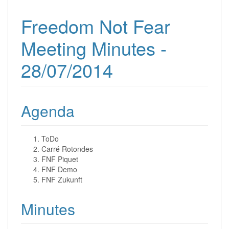
Freedom Not Fear
Meeting Minutes -
28/07/2014
Agenda
ToDo
Carré Rotondes
FNF Piquet
FNF Demo
FNF Zukunft
Minutes