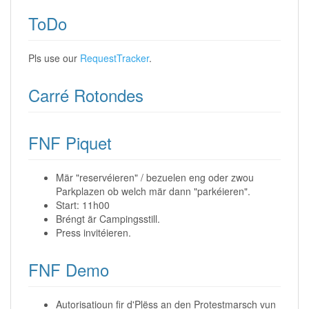
ToDo
Pls use our
RequestTracker
.
Carré Rotondes
FNF Piquet
Mär "reservéieren" / bezuelen eng oder zwou
Parkplazen ob welch mär dann "parkéieren".
Start: 11h00
Bréngt är Campingsstill.
Press invitéieren.
FNF Demo
Autorisatioun fir d'Plëss an den Protestmarsch vun