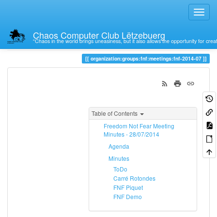
Chaos Computer Club Lëtzebuerg
“Chaos in the world brings uneasiness, but it also allows the opportunity for crea
Trace
fnf-2014-07
organization:groups:fnf:meetings:fnf-2014-07
Table of Contents
Freedom Not Fear Meeting
Minutes - 28/07/2014
Agenda
Minutes
ToDo
Carré Rotondes
FNF Piquet
FNF Demo