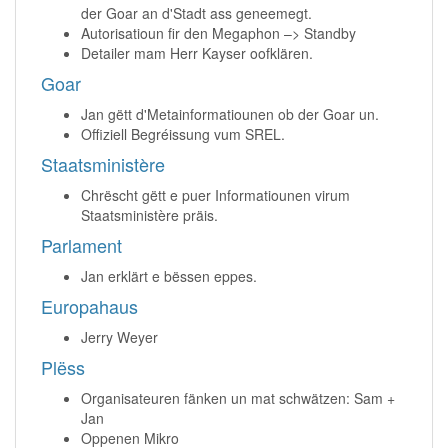
der Goar an d'Stadt ass geneemegt.
Autorisatioun fir den Megaphon –> Standby
Detailer mam Herr Kayser oofklären.
Goar
Jan gëtt d'Metainformatiounen ob der Goar un.
Offiziell Begréissung vum SREL.
Staatsministère
Chrëscht gëtt e puer Informatiounen virum
Staatsministère präis.
Parlament
Jan erklärt e bëssen eppes.
Europahaus
Jerry Weyer
Plëss
Organisateuren fänken un mat schwätzen: Sam +
Jan
Oppenen Mikro