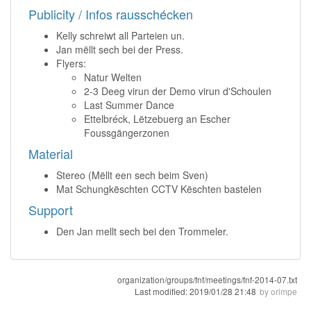
Publicity / Infos rausschécken
Kelly schreiwt all Parteien un.
Jan mëllt sech bei der Press.
Flyers:
Natur Welten
2-3 Deeg virun der Demo virun d'Schoulen
Last Summer Dance
Ettelbréck, Lëtzebuerg an Escher
Foussgängerzonen
Material
Stereo (Mëllt een sech beim Sven)
Mat Schungkëschten CCTV Këschten bastelen
Support
Den Jan mellt sech bei den Trommeler.
organization/groups/fnf/meetings/fnf-2014-07.txt
Last modified:
2019/01/28 21:48
by
orimpe