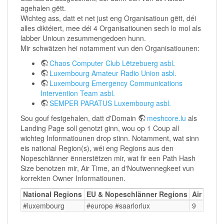
agehalen gëtt.
Wichteg ass, datt et net just eng Organisatioun gëtt, déi
alles diktéiert, mee déi 4 Organisatiounen sech lo mol als
labber Unioun zesummengedoen hunn.
Mir schwätzen hei notamment vun den Organisatiounen:
Chaos Computer Club Lëtzebuerg asbl
.
Luxembourg Amateur Radio Union asbl.
Luxembourg Emergency Communications
Intervention Team asbl.
SEMPER PARATUS Luxembourg asbl.
Sou gouf festgehalen, datt d'Domain
meshcore.lu
als
Landing Page soll genotzt ginn, wou op 1 Coup all
wichteg Informatiounen drop stinn. Notamment, wat sinn
eis national Region(s), wéi eng Regions aus den
Nopeschlänner ënnerstëtzen mir, wat fir een Path Hash
Size benotzen mir, Air Time, an d'Noutwennegkeet vun
korrekten Owner Informatiounen.
National Regions
EU & Nopeschlänner Regions
Air Time
#luxembourg
#europe #saarlorlux
9