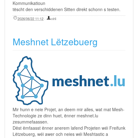
Kommunikatioun
tëscht den verschiddenen Sitten direkt schonn s testen.
2026/06/22 11:12
·
virii
Meshnet Lëtzebuerg
Mir hunn e neie Projet, an deem mir alles, wat mat Mesh-
Technologie ze dinn huet, ënner meshnet.lu
zesummefaassen.
Dëst ëmfaasst ënner anerem lafend Projeten wéi Freifunk
Lëtzebuerg, wéi awer och neies wéi Meshtastic a