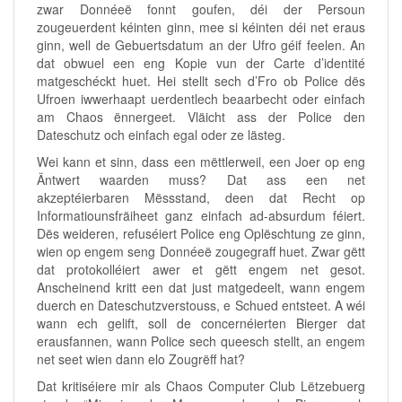
zwar Donnéeë fonnt goufen, déi der Persoun
zougeuerdent kéinten ginn, mee si kéinten déi net eraus
ginn, well de Gebuertsdatum an der Ufro géif feelen. An
dat obwuel een eng Kopie vun der Carte d’identité
matgeschéckt huet. Hei stellt sech d’Fro ob Police dës
Ufroen iwwerhaapt uerdentlech beaarbecht oder einfach
am Chaos ënnergeet. Vläicht ass der Police den
Dateschutz och einfach egal oder ze lästeg.
Wei kann et sinn, dass een mëttlerweil, een Joer op eng
Äntwert waarden muss? Dat ass een net
akzeptéierbaren Mëssstand, deen dat Recht op
Informatiounsfräiheet ganz einfach ad-absurdum féiert.
Dës weideren, refuséiert Police eng Oplëschtung ze ginn,
wien op engem seng Donnéeë zougegraff huet. Zwar gëtt
dat protokolléiert awer et gëtt engem net gesot.
Anscheinend kritt een dat just matgedeelt, wann engem
duerch en Dateschutzverstouss, e Schued entsteet. A wéi
wann ech gelift, soll de concernéierten Bierger dat
erausfannen, wann Police sech queesch stellt, an engem
net seet wien dann elo Zougrëff hat?
Dat kritiséiere mir als Chaos Computer Club Lëtzebuerg