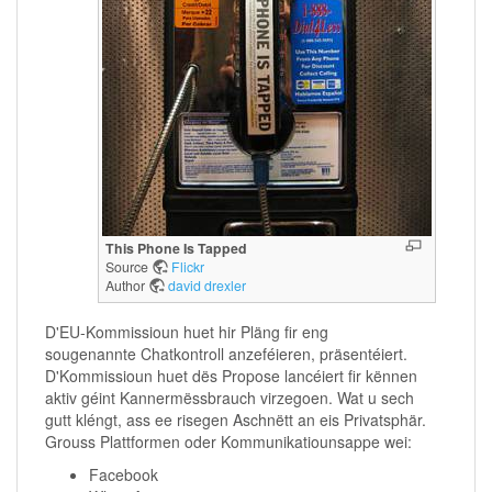
This Phone Is Tapped
Source
Flickr
Author
david drexler
D'EU-Kommissioun huet hir Pläng fir eng
sougenannte Chatkontroll anzeféieren, präsentéiert.
D'Kommissioun huet dës Propose lancéiert fir kënnen
aktiv géint Kannermëssbrauch virzegoen. Wat u sech
gutt kléngt, ass ee risegen Aschnëtt an eis Privatsphär.
Grouss Plattformen oder Kommunikatiounsappe wei:
Facebook