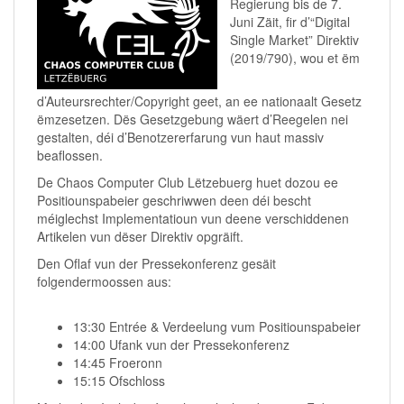
Regierung bis de 7.
Juni Zäit, fir d’“Digital
Single Market” Direktiv
(2019/790), wou et ëm
d’Auteursrechter/Copyright geet, an ee nationaalt Gesetz
ëmzesetzen. Dës Gesetzgebung wäert d’Reegelen nei
gestalten, déi d’Benotzererfarung vun haut massiv
beaflossen.
De Chaos Computer Club Lëtzebuerg huet dozou ee
Positiounspabeier geschriwwen deen déi bescht
méiglechst Implementatioun vun deene verschiddenen
Artikelen vun dëser Direktiv opgräift.
Den Oflaf vun der Pressekonferenz gesäit
folgendermoossen aus:
13:30 Entrée & Verdeelung vum Positiounspabeier
14:00 Ufank vun der Pressekonferenz
14:45 Froeronn
15:15 Ofschloss