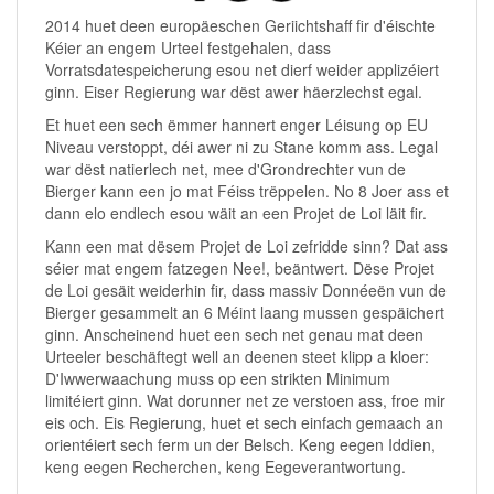
2014 huet deen europäeschen Geriichtshaff fir d'éischte
Kéier an engem Urteel festgehalen, dass
Vorratsdatespeicherung esou net dierf weider applizéiert
ginn. Eiser Regierung war dëst awer häerzlechst egal.
Et huet een sech ëmmer hannert enger Léisung op EU
Niveau verstoppt, déi awer ni zu Stane komm ass. Legal
war dëst natierlech net, mee d'Grondrechter vun de
Bierger kann een jo mat Féiss trëppelen. No 8 Joer ass et
dann elo endlech esou wäit an een Projet de Loi läit fir.
Kann een mat dësem Projet de Loi zefridde sinn? Dat ass
séier mat engem fatzegen Nee!, beäntwert. Dëse Projet
de Loi gesäit weiderhin fir, dass massiv Donnéeën vun de
Bierger gesammelt an 6 Méint laang mussen gespäichert
ginn. Anscheinend huet een sech net genau mat deen
Urteeler beschäftegt well an deenen steet klipp a kloer:
D'Iwwerwaachung muss op een strikten Minimum
limitéiert ginn. Wat dorunner net ze verstoen ass, froe mir
eis och. Eis Regierung, huet et sech einfach gemaach an
orientéiert sech ferm un der Belsch. Keng eegen Iddien,
keng eegen Recherchen, keng Eegeverantwortung.