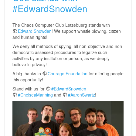
#EdwardSnowden
The Chaos Computer Club Lëtzebuerg stands with
Edward Snowden
! We support whistle blowing, citizen
and human rights!
We deny all methods of spying, all non-objective and non-
democratic assessed procedures to legalize such
activities by any institution or person; as we deeply
believe in privacy!
A big thanks to
Courage Foundation
for offering people
this opportunity!
Stand with us for
#EdwardSnowden
#ChelseaManning
and
#AaronSwartz
!