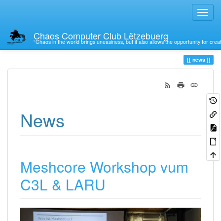
Chaos Computer Club Lëtzebuerg
“Chaos in the world brings uneasiness, but it also allows the opportunity for crea
Trace
news
news
News
Meshcore Workshop vum
C3L & LARU