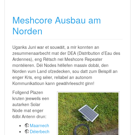
Meshcore Ausbau am
Norden
Uganks Juni war et souwäit, a mir konnten an
zesummenaarbecht mat der DEA (Distribution d’Eau des
Ardennes), eng Rëtsch nei Meshcore Repeater
montéieren. Déi Nodes hëllefen massiv dobäi, den
Norden vum Land ofzedecken, sou datt zum Beispill an
enger Kris, eng séier, reliabel an autonom
Kommunikatioun kann gewährleescht ginn!
Follgend Plazen
kruten jeeweils een
autarken Solar
Node mat enger
6dbi Antenn drun:
Maarnech
Déierbech