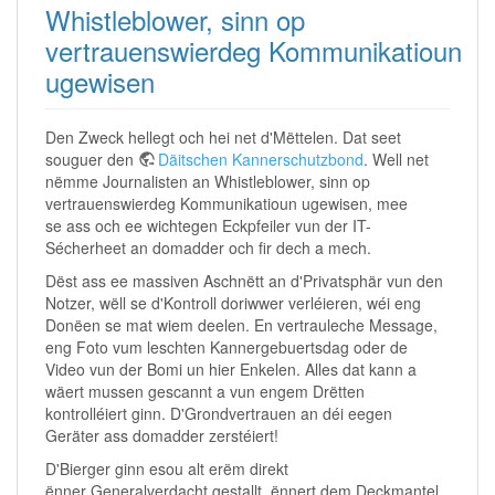
Whistleblower, sinn op
vertrauenswierdeg Kommunikatioun
ugewisen
Den Zweck hellegt och hei net d'Mëttelen. Dat seet
souguer den
Däitschen Kannerschutzbond
. Well net
nëmme Journalisten an Whistleblower, sinn op
vertrauenswierdeg Kommunikatioun ugewisen, mee
se ass och ee wichtegen Eckpfeiler vun der IT-
Sécherheet an domadder och fir dech a mech.
Dëst ass ee massiven Aschnëtt an d'Privatsphär vun den
Notzer, wëll se d'Kontroll doriwwer verléieren, wéi eng
Donëen se mat wiem deelen. En vertrauleche Message,
eng Foto vum leschten Kannergebuertsdag oder de
Video vun der Bomi un hier Enkelen. Alles dat kann a
wäert mussen gescannt a vun engem Drëtten
kontrolléiert ginn. D'Grondvertrauen an déi eegen
Geräter ass domadder zerstéiert!
D'Bierger ginn esou alt erëm direkt
ënner Generalverdacht gestallt, ënnert dem Deckmantel