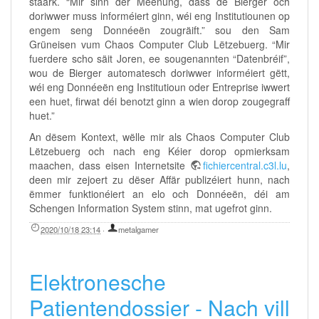
staark. “Mir sinn der Meenung, dass de Bierger och
doriwwer muss informéiert ginn, wéi eng Institutiounen op
engem seng Donnéeën zougräift.” sou den Sam
Grüneisen vum Chaos Computer Club Lëtzebuerg. “Mir
fuerdere scho säit Joren, ee sougenannten “Datenbréif”,
wou de Bierger automatesch doriwwer informéiert gëtt,
wéi eng Donnéeën eng Institutioun oder Entreprise iwwert
een huet, firwat déi benotzt ginn a wien dorop zougegraff
huet.”
An dësem Kontext, wëlle mir als Chaos Computer Club
Lëtzebuerg och nach eng Kéier dorop opmierksam
maachen, dass eisen Internetsite
fichiercentral.c3l.lu
,
deen mir zejoert zu dëser Affär publizéiert hunn, nach
ëmmer funktionéiert an elo och Donnéeën, déi am
Schengen Information System stinn, mat ugefrot ginn.
2020/10/18 23:14
·
metalgamer
Elektronesche
Patientendossier - Nach vill