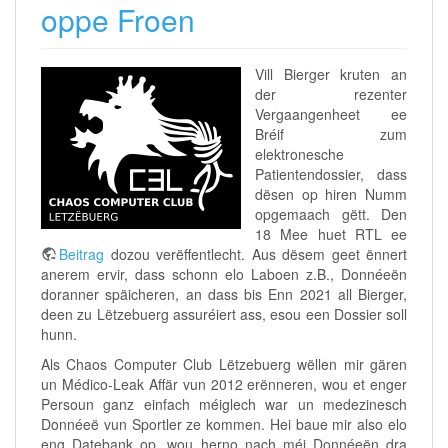
oppe Froen
Vill Bierger kruten an
der rezenter
Vergaangenheet ee
Bréif zum
elektronesche
Patientendossier, dass
dësen op hiren Numm
opgemaach gëtt. Den
18 Mee huet RTL ee
Beitrag
dozou verëffentlecht. Aus dësem geet ënnert
anerem ervir, dass schonn elo Laboen z.B., Donnéeën
doranner späicheren, an dass bis Enn 2021 all Bierger,
deen zu Lëtzebuerg assuréiert ass, esou een Dossier soll
hunn.
Als Chaos Computer Club Lëtzebuerg wëllen mir gären
un Médico-Leak Affär vun 2012 erënneren, wou et enger
Persoun ganz einfach méiglech war un medezinesch
Donnéeë vun Sportler ze kommen. Hei baue mir also elo
eng Datebank op, wou herno nach méi Donnéeën dra