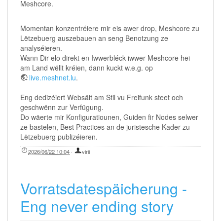
Meshcore.
Momentan konzentréiere mir eis awer drop, Meshcore zu
Lëtzebuerg auszebauen an seng Benotzung ze
analyséieren.
Wann Dir elo direkt en Iwwerbléck iwwer Meshcore hei
am Land wëllt kréien, dann kuckt w.e.g. op
live.meshnet.lu
.
Eng dedizéiert Websäit am Stil vu Freifunk steet och
geschwënn zur Verfügung.
Do wäerte mir Konfiguratiounen, Guiden fir Nodes selwer
ze bastelen, Best Practices an de juristesche Kader zu
Lëtzebuerg publizéieren.
2026/06/22 10:04
·
virii
Vorratsdatespäicherung -
Eng never ending story