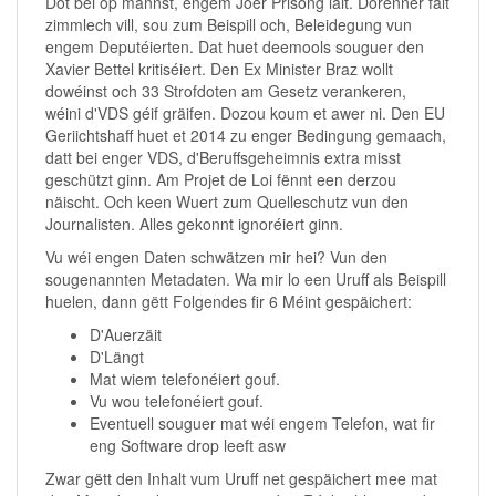
Dot bei op mannst, engem Joer Prisong läit. Dorënner fält
zimmlech vill, sou zum Beispill och, Beleidegung vun
engem Deputéierten. Dat huet deemools souguer den
Xavier Bettel kritiséiert. Den Ex Minister Braz wollt
dowéinst och 33 Strofdoten am Gesetz verankeren,
wéini d'VDS géif gräifen. Dozou koum et awer ni. Den EU
Geriichtshaff huet et 2014 zu enger Bedingung gemaach,
datt bei enger VDS, d'Beruffsgeheimnis extra misst
geschützt ginn. Am Projet de Loi fënnt een derzou
näischt. Och keen Wuert zum Quelleschutz vun den
Journalisten. Alles gekonnt ignoréiert ginn.
Vu wéi engen Daten schwätzen mir hei? Vun den
sougenannten Metadaten. Wa mir lo een Uruff als Beispill
huelen, dann gëtt Folgendes fir 6 Méint gespäichert:
D'Auerzäit
D'Längt
Mat wiem telefonéiert gouf.
Vu wou telefonéiert gouf.
Eventuell souguer mat wéi engem Telefon, wat fir
eng Software drop leeft asw
Zwar gëtt den Inhalt vum Uruff net gespäichert mee mat