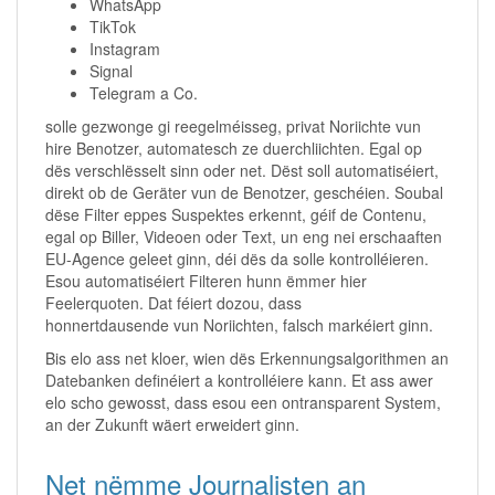
WhatsApp
TikTok
Instagram
Signal
Telegram a Co.
solle gezwonge gi reegelméisseg, privat Noriichte vun
hire Benotzer, automatesch ze duerchliichten. Egal op
dës verschlësselt sinn oder net. Dëst soll automatiséiert,
direkt ob de Geräter vun de Benotzer, geschéien. Soubal
dëse Filter eppes Suspektes erkennt, géif de Contenu,
egal op Biller, Videoen oder Text, un eng nei erschaaften
EU-Agence geleet ginn, déi dës da solle kontrolléieren.
Esou automatiséiert Filteren hunn ëmmer hier
Feelerquoten. Dat féiert dozou, dass
honnertdausende vun Noriichten, falsch markéiert ginn.
Bis elo ass net kloer, wien dës Erkennungsalgorithmen an
Datebanken definéiert a kontrolléiere kann. Et ass awer
elo scho gewosst, dass esou een ontransparent System,
an der Zukunft wäert erweidert ginn.
Net nëmme Journalisten an