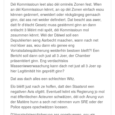
Déi Kommissioun leet also déi ominéis Zonen fest. Wien
an déi Kommissioun kënnt, an op déi Zonen einfach esou
kënnen geännert, erweidert oder réckgängeg gemaach
ginn, dat ass net weider definéiert. Dat bescht ass awer,
datt fir d'éischt Gesetz muss gestëmmt ginn an dann
eréischt 3 Méint méi spéit, déi Kommissioun mol
zesummen kënnt. Wéi der Däiwel soll een
Deputéierten seng Aarbecht maachen, wann nach net
mol kloer ass, wou dann elo genee eng
Vorratsdatespäicherung weiderhin bestoen bleift?! Een
Bericht soll dann och just all 3 Joer, der Chamber
präsentéiert ginn. Eng verdachtslos
Masseniwwerwaachung kann dach net just all 3 Joer op
hier Legitimitéit hin gepréift ginn?
Dat ass dach alles een schlechten Witz.
Elo bléift just nach ze hoffen, datt den Staatsrot een
negativen Avis ofgëtt. Eventuell kéint eis Regierung jo mol
mat ëffentlechen Acteuren schwätzen, déi och Anung vun
der Matière hunn a sech net nëmmen vum SRE oder der
Police eppes opschwätzen loossen.
D'Vorratsdatespäicherung ass opgehuewen, sou eis