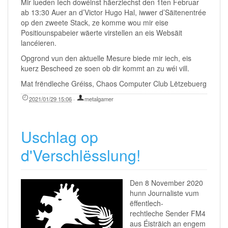
Mir lueden Iech dowéinst häerzlechst den 1ten Februar
ab 13:30 Auer an d’Victor Hugo Hal, iwwer d’Säitenentrée
op den zweete Stack, ze komme wou mir eise
Positiounspabeier wäerte virstellen an eis Websäit
lancéieren.
Opgrond vun den aktuelle Mesure biede mir iech, eis
kuerz Bescheed ze soen ob dir kommt an zu wéi vill.
Mat frëndleche Gréiss, Chaos Computer Club Lëtzebuerg
2021/01/29 15:06
·
metalgamer
Uschlag op
d'Verschlësslung!
Den 8 November 2020
hunn Journaliste vum
ëffentlech-
rechtleche Sender FM4
aus Éisträich an engem