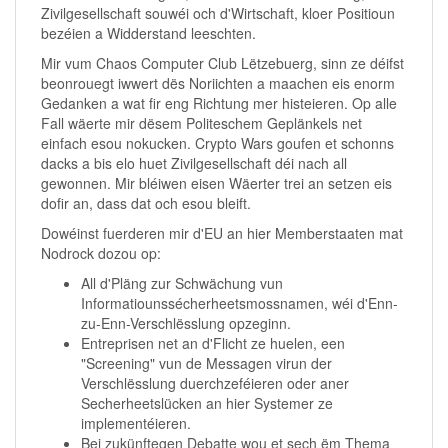
Zivilgesellschaft souwéi och d'Wirtschaft, kloer Positioun
bezéien a Widderstand leeschten.
Mir vum Chaos Computer Club Lëtzebuerg, sinn ze déifst
beonrouegt iwwert dës Noriichten a maachen eis enorm
Gedanken a wat fir eng Richtung mer histeieren. Op alle
Fall wäerte mir dësem Politeschem Geplänkels net
einfach esou nokucken. Crypto Wars goufen et schonns
dacks a bis elo huet Zivilgesellschaft déi nach all
gewonnen. Mir bléiwen eisen Wäerter trei an setzen eis
dofir an, dass dat och esou bleift.
Dowéinst fuerderen mir d'EU an hier Memberstaaten mat
Nodrock dozou op:
All d'Pläng zur Schwächung vun
Informatiounssécherheetsmossnamen, wéi d'Enn-
zu-Enn-Verschlësslung opzeginn.
Entreprisen net an d'Flicht ze huelen, een
"Screening" vun de Messagen virun der
Verschlësslung duerchzeféieren oder aner
Secherheetslücken an hier Systemer ze
implementéieren.
Bei zukünftegen Debatte wou et sech ëm Thema