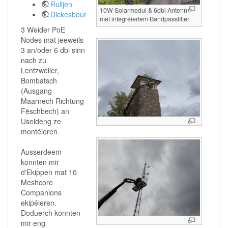
Rulljen
10W Solarmodul & 6dbi Antenn
Dickesbour
mat integréiertem Bandpassfilter
3 Weider PoE
Nodes mat jeeweils
3 an/oder 6 dbi sinn
nach zu
Lentzwéiler,
Bombatsch
(Ausgang
Maarnech Richtung
Fëschbech) an
Useldeng ze
montéieren.
Ausserdeem
konnten mir
d'Ekippen mat 10
Meshcore
Companions
ekipéieren.
Doduerch konnten
mir eng