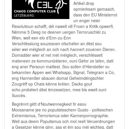
Artikel drop
opmierksam gemaach,
dass den EU Ministerrot
un enger neier
Resolutioun schafft, déi nawell vill Froen a Kritik opwerft.
Nëmme 5 Deeg no deenen uergen Terroruschléi zu
Wien, well een elo d'Enn-zu-Enn
Verschlësslung souzesoen ofschafen an dëst sou
séier wei méiglech an och nach hannert zouenen Dieren.
Domadder wier et net méi méiglech, verschlësselt
mateneen ze kommunizéieren, ouni Gefor ze lafen, datt
eng aner Persoun matliest. Sou sollen d'Hiersteller vu
bekannten Appen wei Whatsapp, Signal, Telegram a Co,
eng Hannerdier abauen domat Geheimdéngschter
Zougrëff op Chats kënne kréien. Dacks gouf
scho probéiert dëst ëmzesetzen, mee bis ewell ouni
Succès.
Begrënnt gëtt d'Noutwennegkeet fir esou
Moossname jee no populisteschem Gusto - politeschen
Extremismus, Terrorismus oder Kannerpornographie.
Well aus deem Populismus och mol reell Veruerdnungen
a Gesetzer kënne ginn, ass et ëm sou méi wichteg, datt