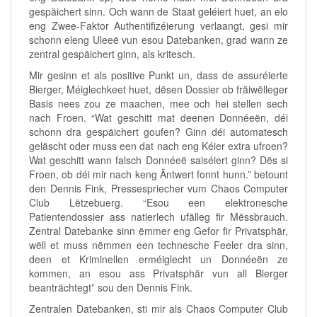
gespäichert sinn. Och wann de Staat geléiert huet, an elo
eng Zwee-Faktor Authentifizéierung verlaangt, gesi mir
schonn eleng Uleeë vun esou Datebanken, grad wann ze
zentral gespäichert ginn, als kritesch.
Mir gesinn et als positive Punkt un, dass de assuréierte
Bierger, Méiglechkeet huet, dësen Dossier ob fräiwëlleger
Basis nees zou ze maachen, mee och hei stellen sech
nach Froen. “Wat geschitt mat deenen Donnéeën, déi
schonn dra gespäichert goufen? Ginn déi automatesch
geläscht oder muss een dat nach eng Kéier extra ufroen?
Wat geschitt wann falsch Donnéeë saiséiert ginn? Dës si
Froen, ob déi mir nach keng Äntwert fonnt hunn.” betount
den Dennis Fink, Pressespriecher vum Chaos Computer
Club Lëtzebuerg. “Esou een elektronesche
Patientendossier ass natierlech ufälleg fir Mëssbrauch.
Zentral Datebanke sinn ëmmer eng Gefor fir Privatsphär,
wëll et muss nëmmen een technesche Feeler dra sinn,
deen et Kriminellen erméiglecht un Donnéeën ze
kommen, an esou ass Privatsphär vun all Bierger
beanträchtegt” sou den Dennis Fink.
Zentralen Datebanken, sti mir als Chaos Computer Club