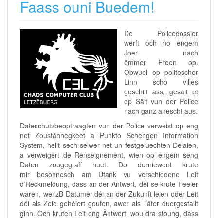
Faass ouni Buedem!
De Policedossier
wërft och no engem
Joer nach
ëmmer Froen op.
Obwuel op politescher
Linn scho villes
geschitt ass, gesäit et
op Säit vun der Police
nach ganz anescht aus.
Dateschutzbeoptraagten vun der Police verweist op eng
net Zoustännegkeet a Punkto Schengen Information
System, hellt sech selwer net un festgeluechten Delaien,
a verweigert de Renseignement, wien op engem seng
Daten zougegraff huet. Do derniewent krute
mir besonnesch am Ufank vu verschiddene Leit
d’Réckmeldung, dass an der Äntwert, déi se krute Feeler
waren, wei zB Datumer déi an der Zukunft leien oder Leit
déi als Zeie gehéiert goufen, awer als Täter duergestallt
ginn. Och kruten Leit eng Äntwert, wou dra stoung, dass