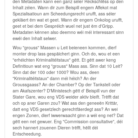
den Metadaten kann een ganz séier Réckschlëss op den
Inhalt zéien. Wann dir zum Beispill engem Affekot mat
Spezialisatioun am Scheedungsrecht urufft, ass séier
gekläert ëm wat et geet. Wann dir engem Onkolog urufft,
geet et bei dem Gespréich wuel net just ëm d'Gripp.
Metadaten kënnen also deemno wéi méi interessant sinn
ewéi den Inhalt selwer.
Wou "grouss" Massen u Leit beieneen kommen, dierf
monter drop lass gespäichert ginn. Och do, wou et een
"erhéichten Kriminalitéitstaux" gëtt. Et gëtt awer keng
Definitioun wat eng "grouss" Mass ass. Sinn dat 10 Leit?
Sinn dat der 100 oder 1000? Wou ass, deen
"Kriminalitéitstaux" dann méi héich? An der
Groussgaass? An der Chamber? Op der Tankstell oder
am Akafszenter? D'Ministesch gëtt d' Beispill vun der
Stater Gare, wou eng VDS weider aktiv bleift. Trëfft dat
och op aner Garen zou? Wat ass den geneeën Krittär,
datt eng VDS gesetzlech gerechtfäerdegt ass? An wei
engen Zonen, dierf iwwerwaacht ginn a wéi eng net? Dat
gëtt een net gewuer. Eng "Commission consultative", déi
sech hannert zouenen Dieren trëfft, hëllt déi
Entscheedung.