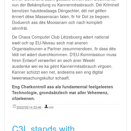
vun der Bekämpfung vu Kannermëssbrauch. Déi Kriminell
benotzen hautdesdaags Déngschter, déi net géifen
ënnert dëse Massenscan falen, fir hir Dot ze begoen.
Doduerch ass dës Moossnam och nach komplett
sënnfräi.
De Chaos Computer Club Lëtzebuerg wäert national
ewéi och op EU-Niveau sech mat aneren
Organisatiounen a Partner zesummendoen, fir dass dës
Iddi net wäert duerchkommen. D'EU-Kommissioun muss
hiren Entworf verwerfen an sech aner Weeër
ausdenke wei ee ka géint Kannermëssbrauch virgoen.
Kanner schützt een net, andeems een eng digital
Iwwerwaachungskultur schaaft.
Eng Chatkontroll ass als fundamental feelgeleeten
Technologie, grondsätzlech mat aller Vehemenz,
ofzeleenen.
2022/05/14 23:46
·
virii
C3L stands with