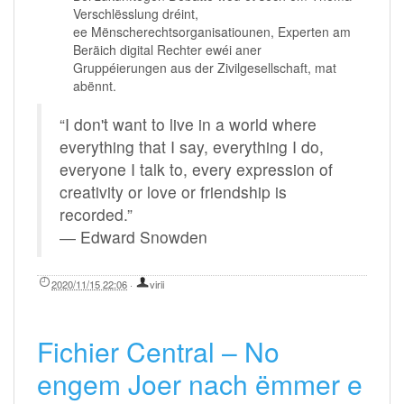
Verschlësslung dréint,
ee Mënscherechtsorganisatiounen, Experten am
Beräich digital Rechter ewéi aner
Gruppéierungen aus der Zivilgesellschaft, mat
abënnt.
“I don't want to live in a world where
everything that I say, everything I do,
everyone I talk to, every expression of
creativity or love or friendship is
recorded.”
― Edward Snowden
2020/11/15 22:06
·
virii
Fichier Central – No
engem Joer nach ëmmer e