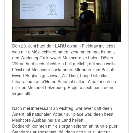
Den 20. Juni huet den LARU op säin Fieldday invitéiert
wou mir d'Méiglechkeet haten, zesummen mat hinnen,
een Workshop/Talk iwwert Meshcore ze halen. Dësen
Virtrag huet sech éischter u Leit geriicht, déi sech well e
bëssi mat Meshcore auskennen. Mir hunn zum Beispill
iwwert Regions geschwat, Air Time, Loop Detection,
Integratioun an d'Home Automatisation. A natierlech hu
mir den Meshnet Lëtzebuerg Projet u sech nach eemol
virgestallt.
Nach méi interessant an wichteg, war awer datt deen
Ament, all nationalen Acteur sur-place war, deen beim
Meshcore Ausbau hei am Land hëlleft.
Doduerch konnten mir eis organiséieren an hunn e puer
Standards ausgeschafft, déi dann och vun all Acteur