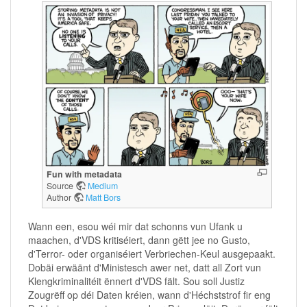
Fun with metadata
Source
Medium
Author
Matt Bors
Wann een, esou wéi mir dat schonns vun Ufank u
maachen, d'VDS kritiséiert, dann gëtt jee no Gusto,
d'Terror- oder organiséiert Verbriechen-Keul ausgepaakt.
Dobäi erwäänt d'Ministesch awer net, datt all Zort vun
Klengkriminalitéit ënnert d'VDS fält. Sou soll Justiz
Zougrëff op déi Daten kréien, wann d'Héchststrof fir eng