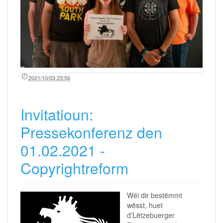
2021/10/03 23:56
Invitatioun:
Pressekonferenz den
01.02.2021 -
Copyrightreform
Wéi dir bestëmmt
wësst, huet
d’Lëtzebuerger