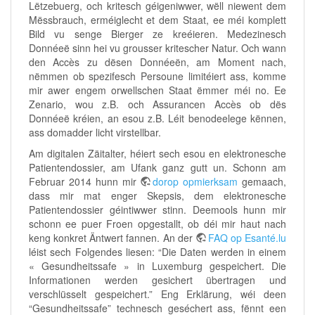
Lëtzebuerg, och kritesch géigeniwwer, wëll niewent dem
Mëssbrauch, erméiglecht et dem Staat, ee méi komplett
Bild vu senge Bierger ze kreéieren. Medezinesch
Donnéeë sinn hei vu grousser kritescher Natur. Och wann
den Accès zu dësen Donnéeën, am Moment nach,
nëmmen ob spezifesch Persoune limitéiert ass, komme
mir awer engem orwellschen Staat ëmmer méi no. Ee
Zenario, wou z.B. och Assurancen Accès ob dës
Donnéeë kréien, an esou z.B. Léit benodeelege kënnen,
ass domadder licht virstellbar.
Am digitalen Zäitalter, héiert sech esou en elektronesche
Patientendossier, am Ufank ganz gutt un. Schonn am
Februar 2014 hunn mir
dorop opmierksam
gemaach,
dass mir mat enger Skepsis, dem elektronesche
Patientendossier géintiwwer stinn. Deemools hunn mir
schonn ee puer Froen opgestallt, ob déi mir haut nach
keng konkret Äntwert fannen. An der
FAQ op Esanté.lu
léist sech Folgendes liesen: “Die Daten werden in einem
« Gesundheitssafe » in Luxemburg gespeichert. Die
Informationen werden gesichert übertragen und
verschlüsselt gespeichert.” Eng Erklärung, wéi deen
“Gesundheitssafe” technesch geséchert ass, fënnt een