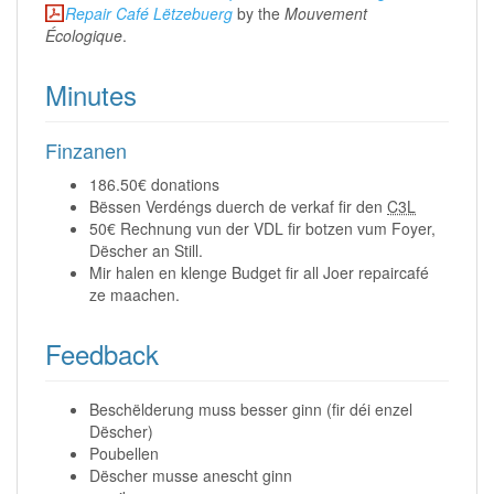
Repair Café Lëtzebuerg
by the
Mouvement
Écologique
.
Minutes
Finzanen
186.50€ donations
Bëssen Verdéngs duerch de verkaf fir den
C3L
50€ Rechnung vun der VDL fir botzen vum Foyer,
Dëscher an Still.
Mir halen en klenge Budget fir all Joer repaircafé
ze maachen.
Feedback
Beschëlderung muss besser ginn (fir déi enzel
Dëscher)
Poubellen
Dëscher musse anescht ginn