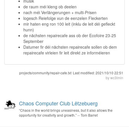
musik
de raum méi kleng ob deelen
nach méi Verlängerungen + multi-Prisen
logesch Reiefolge vun de eenzelen Fleckerten
mir haten eng ron 100 leit (inklu de leit déi gefleckt
hunn)
de nächsten repairecafe ass ob der Ecofoire 23-25
September
Datumer fir déi nächsten repairecafe sollen ob dem
repairecafe virleien fir leit direkt ze informéieren
projects/community/repair-cafe.txt
Last modified:
2021/10/10 22:51
by
wc3lmin
Chaos Computer Club Lëtzebuerg
“Chaos in the world brings uneasiness, but it also allows the
opportunity for creativity and growth.” -- Tom Barret