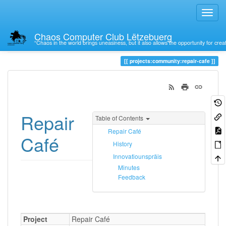
Chaos Computer Club Lëtzebuerg
“Chaos in the world brings uneasiness, but it also allows the opportunity for crea
Trace
repair-cafe
projects:community:repair-cafe
Repair
Table of Contents
Repair Café
Café
History
Innovatiounspräis
Minutes
Feedback
Project
Repair Café