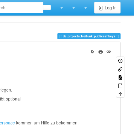
Log In
de:projects:freifunk:publicsshkeys
rlegen.
bt optional
erspace
kommen um Hilfe zu bekommen.