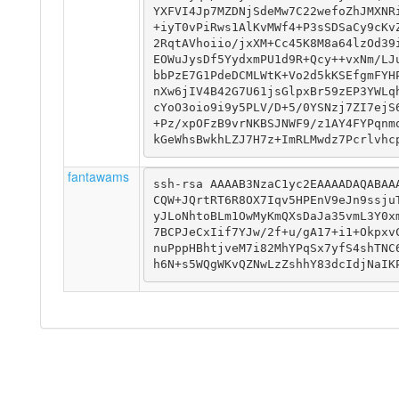
YXFVI4Jp7MZDNjSdeMw7C22wefoZhJMXNR
+iyT0vPiRws1AlKvMWf4+P3sSDSaCy9cKv
2RqtAVhoiio/jxXM+Cc45K8M8a64lzOd39
EOWuJysDf5YydxmPU1d9R+Qcy++vxNm/LJ
bbPzE7G1PdeDCMLWtK+Vo2d5kKSEfgmFYH
nXw6jIV4B42G7U61jsGlpxBr59zEP3YWLq
cYoO3oio9i9y5PLV/D+5/0YSNzj7ZI7ejS
+Pz/xpOFzB9vrNKBSJNWF9/z1AY4FYPqnm
kGeWhsBwkhLZJ7H7z+ImRLMwdz7Pcrlvhc
fantawams
ssh-rsa AAAAB3NzaC1yc2EAAAADAQABAA
CQW+JQrtRT6R8OX7Iqv5HPEnV9eJn9ssju
yJLoNhtoBLm1OwMyKmQXsDaJa35vmL3Y0x
7BCPJeCxIif7YJw/2f+u/gA17+i1+Okpxv
nuPppHBhtjveM7i82MhYPqSx7yfS4shTNC
h6N+s5WQgWKvQZNwLzZshhY83dcIdjNaIK