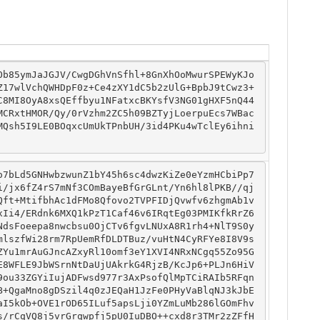
Ob85ymJaJGJV/CwgDGhVnSfhl+8GnXhOoMwurSPEWyKJo
Z17wlVchQWHDpF0z+Ce4zXY1dC5b2zUlG+BpbJ9tCwz3+
C8MI8OyA8xsQEffbyu1NFatxcBKYsfV3NG01gHXF5nQ44
MCRxtHMOR/Qy/0rVzhm2ZC5h09BZTyjLoerpuEcs7WBac
MQsh5I9LE0BOqxcUmUkTPnbUH/3id4PKu4wTclEy6ihni
o7bLd5GNHwbzwunZ1bY45h6sc4dwzKiZe0eYzmHCbiPp7
i/jx6fZ4rS7mNf3COmBayeBfGrGLnt/Yn6hl8lPKB//qj
Qft+MtifbhAc1dFMo8Qfovo2TVPFIDjQvwfv6zhgmAb1v
xIi4/ERdnk6MXQ1kPzT1Caf46v6IRqtEg03PMIKfkRrZ6
NdsFoeepa8nwcbsu0OjCTv6fgvLNUxA8R1rh4+NlT9S0y
mlszfWi28rm7RpUemRfDLDTBuz/vuHtN4CyRFYe8I8V9s
ZYu1mrAuGJncAZxyRl10omf3eY1XVI4NRxNCgq55Zo95G
E8WFLE9JbWSrnNtDaUjUAkrkG4RjzB/KcJp6+PLJn6HiV
9ou33ZGYiIujADFwsd977r3AxPsofQlMpTCiRAIb5RFqn
B+QgaMno8gDSzil4q0zJEQaH1JzFe0PHyVaBlqNJ3kJbE
aI5kOb+OVE1rOD65ILuf5apsLji0YZmLuMb286lGOmFhv
s/rCqVQ8j5vrGrqwpfj5pU0IuDBO++cxd8r3TMr2zZFfH