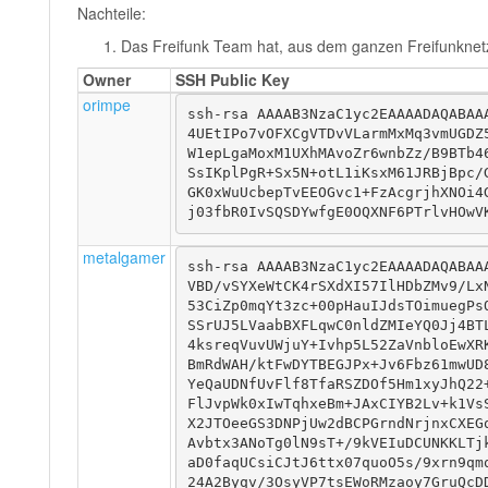
Nachteile:
Das Freifunk Team hat, aus dem ganzen Freifunknet
Owner
SSH Public Key
orimpe
ssh-rsa AAAAB3NzaC1yc2EAAAADAQABAA
4UEtIPo7vOFXCgVTDvVLarmMxMq3vmUGDZ
W1epLgaMoxM1UXhMAvoZr6wnbZz/B9BTb4
SsIKplPgR+Sx5N+otL1iKsxM61JRBjBpc/
GK0xWuUcbepTvEEOGvc1+FzAcgrjhXNOi4
j03fbR0IvSQSDYwfgE0OQXNF6PTrlvHOwV
metalgamer
ssh-rsa AAAAB3NzaC1yc2EAAAADAQABAA
VBD/vSYXeWtCK4rSXdXI57IlHDbZMv9/Lx
53CiZp0mqYt3zc+00pHauIJdsTOimuegPs
SSrUJ5LVaabBXFLqwC0nldZMIeYQ0Jj4BT
4ksreqVuvUWjuY+Ivhp5L52ZaVnbloEwXR
BmRdWAH/ktFwDYTBEGJPx+Jv6Fbz61mwUD
YeQaUDNfUvFlf8TfaRSZDOf5Hm1xyJhQ22
FlJvpWk0xIwTqhxeBm+JAxCIYB2Lv+k1Vs
X2JTOeeGS3DNPjUw2dBCPGrndNrjnxCXEG
Avbtx3ANoTg0lN9sT+/9kVEIuDCUNKKLTj
aD0faqUCsiCJtJ6ttx07quoO5s/9xrn9qm
24A2Byqv/3OsyVP7tsEWoRMzaoy7GruQcD