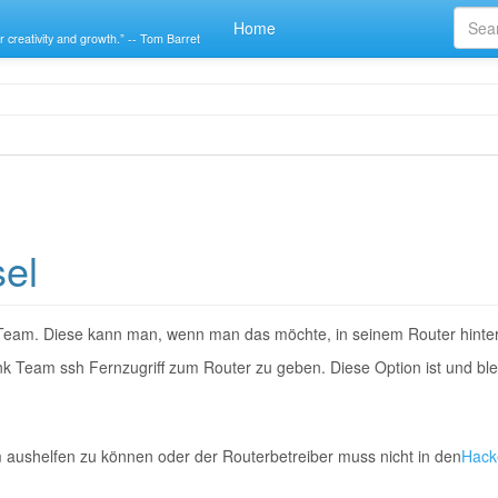
Home
r creativity and growth.” -- Tom Barret
sel
nk Team. Diese kann man, wenn man das möchte, in seinem Router hinte
k Team ssh Fernzugriff zum Router zu geben. Diese Option ist und blei
 aushelfen zu können oder der Routerbetreiber muss nicht in den
Hack