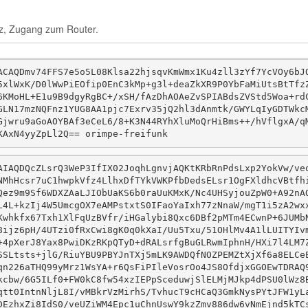
z, Zugang zum Router.
ACAQDmv74FFS7e5o5L08Klsa22hjsqvKmWmx1Ku4zll3zYf7YcVOy6bJ
5xlWxK/D0lWwPiEOfip0EnC3kMp+g3l+deaZkXR9P0YbFaMiUtsBtTfz
6KMoHL+E1u9B9dgyRgBC+/xSH/fAzDhAOAeZvSPIABdsZVStd5Woa+rd
GLN17mzNQFnz1YUG8AA1pjc7Exrv35jQ2hl3dAnmtk/GWYLqIyGDTWkc
Gjwru9aGoAOYBAf3eCeL6/8+K3N44RYhXluMoQrHiBms++/hVflgxA/q
KAxN4yyZpLl2Q== orimpe-freifunk 
AIAQDQcZLsrQ3WeP3IfIX02JoqhLgnvjAQKtKRbRnPdsLxp2YokVw/ve
NMhHcsr7uC1hwpkVfz4LlhxDfTYkVWKPfbDedsELsr1OgFXldhcVBtfh
Qez9m9Sf6WDXZAaLJIObUaKS6b0raUuKMxK/Nc4UHSyjouZpW0+A92nA
L4L+kzIj4W5UmcgOX7eAMPstxtS0IFaoYaIxh77zNnaW/mgT1i5zA2wx
Kwhkfx67Txh1XlFqUzBVfr/iHGalybi8Qxc6DBf2pMTm4ECwnP+6JUMb
8ijz6pH/4UTzi0fRxCwi8gK0q0kXaI/Uu5Txu/51OHlMv4A1lLUITYIv
+4pXerJ8Yax8PwiDKzRKpQTyD+dRALsrfgBuGLRwmIphnH/HXi7l4LM7
SSLtsts+jlG/RiuYBU9PBYJnTXj5mLK9AWDQfNOZPEMZtXjXf6a8ELCe
qn226aTHQ99yMrz1WsYA+r6QsFiPIleVosrOo4JS8OfdjxGGOEwTDRAQ
kcbw/6G5ILf0+FW0kC8fw54xzIEPpSceduwjSlELMjMJkp4dPSU0lWz8
qtt0IntnNljL8I/vMBkrVzMirhS/TvhucT9cHCaQ3GmkNysPYtJFW1yL
DEzhxZi8IdS0/veUZiWM4Epc1uChnUswY9kzZmv886dw6vNmEjnd5kTC