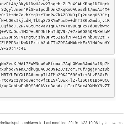
knzFt4h/8kyN1DwUJzw27sqebkZL7uX9AUKRoq1DZUqck
jS2gylJmem4RiSFe1podhDnkXxqRnQAUes3ht/msAx4X+
eOi7fzMnZekhXmq9zYTunPwZkAZB3N3jFj2usog063Ctj
fN+UO0xIkjcdHjTk9q8/8RYmMueDv+dPTI30pXmdujv1R
LOQfbqJl2P7yGt8mcvaV1qHA7rv+e9BUqHxxYdQ8vbwMg
Q+VVXaOss1MXPAcBPJNLHnIdQV9z/+7xb0OS5QENXAUaW
1ZG20HoSFVIMgtOjzh9UHPtS2aSf7Hv4iiPFnb8Ov2t+7
CZtRPP3xLKwNfPxfsh3abZTcZDMAdMbN+kFx51Hd9suHY
19-20:47:41
gNnZvsXtWAt7EuW3eu0wEfcmxs7AqLOWem5Jmd5a1Sp7k
kxOhod/9enX/dkOgDAU3oQ9eZ0/z/oY3Yuf/ggjKhZzDb
iMBTYUFdYXtFA6cndpILJIMo2OKJI69Sn1i+3LvE3GiEo
FrtoV2Czynoo8ecmcvfCD1S+lDWx+lZ7lISQTOIBbAUCG
U/ugGohLwPpRQM3dGkVrnRasdxjhIcrFSqcADXMVY9vZT
/freifunk/publicsshkeys.txt
Last modified:
2019/11/23 10:06
by
fantawams