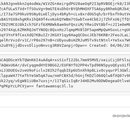
ikA9Jgnebkn2q4odWa/W1VZG+AeirgdPU28aeOqP2I3pRVBOEjrk8/I3
ZcAfULw5TVd+TfSOuVg+9mGTE4sDhOrBYQhMHOXFTSA6py8RhmkQRJb4
i/I73a7SP9kuV9SNy0ieEljDys4bRyh+cLv8xrdOG5qh/brFbxfh9utV
u8ASYGX8xhgKRx1hQA9f4vxKokQYWBm7tGwbTxe4CbEJj7ZhFxU6jTfQ
PZ0ZtMCOJ8kIch7GFzf6XM8Wk8am9oFQnziM/YReiOVtBbf+cJI1e0eM
h2974XqL6ZRKRQJmTYNOQc8QxxHzJlqmpMV8lDF5apmMpQwHSoxLc+gU
6qY3YnF9fCesXdQ7KBuIZrJKGXY1qy6HagQCDocJEb76KRBr2FeoJLaL
qelRrVvzdrv1C/rP8o297nB+cUDyouBsHZRJuM5Tv9stNtnl+Ye5xx7W
p2u8Y6jjdDsvsOliyoNnvcg3R8VZanpjrOpw== Created: 04/06/20
ACAQDGcmYkTQWnK6I4uAdqA+xsS1xfI22bL7mm95MVE/xeiiCijDFSls
TAQWxU6Ar/dvCyqgmdHYE9BGG2/EUFNYfO2PP4vTpd96N5pyoQEysUif
miJ3DUEGv2veU9oFiclv28Ih2fqqbIEp6U5nXh9p8Liv0cyqurPl3GWl
ClppaW477teThYeSW5qA7uw/nmFCBX5d/hGnjfKDZlO60Qlw8fXQ07v9
6k2Jyq/vEgW81iUBe7uxsj+/11TqG1cIqBr34HD2Mu9DDWDegeaOtlve
PqPKpYcLPCVjw== fantawamsqc3l.lu 
de/projects