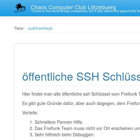
Chaos Computer Club Lëtzebuerg
“Chaos in the world brings uneasiness, but it also allows the opportunity fo
Trace
publicsshkeys
öffentliche SSH Schlüs
Hier findet man alle öffentliche ssh Schlüssel vom Freifu
Es gibt gute Gründe dafür, aber auch dagegen, dem Freifun
Vorteile:
Schnellere Pannen Hilfe.
Das Freifunk Team muss nicht vor Ort erscheinen um
Sehr hilfreich beim Debuggen.