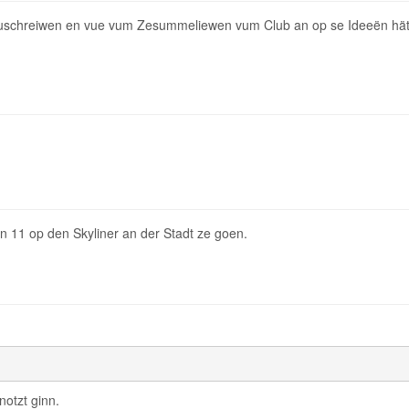
uschreiwen en vue vum Zesummeliewen vum Club an op se Ideeën hätten 
n 11 op den Skyliner an der Stadt ze goen.
otzt ginn.