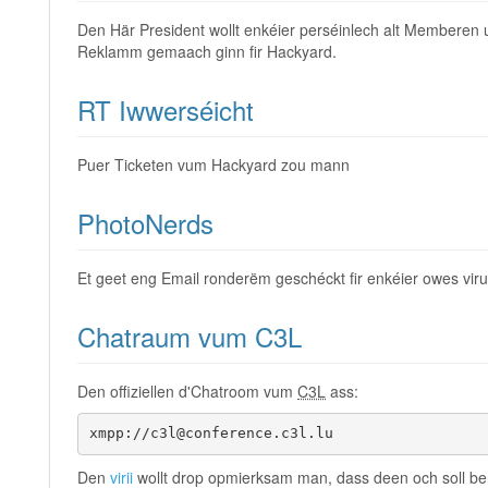
Den Här President wollt enkéier perséinlech alt Memberen 
Reklamm gemaach ginn fir Hackyard.
RT Iwwerséicht
Puer Ticketen vum Hackyard zou mann
PhotoNerds
Et geet eng Email ronderëm geschéckt fir enkéier owes viru
Chatraum vum C3L
Den offiziellen d'Chatroom vum
C3L
ass:
xmpp://c3l@conference.c3l.lu
Den
virii
wollt drop opmierksam man, dass deen och soll ben