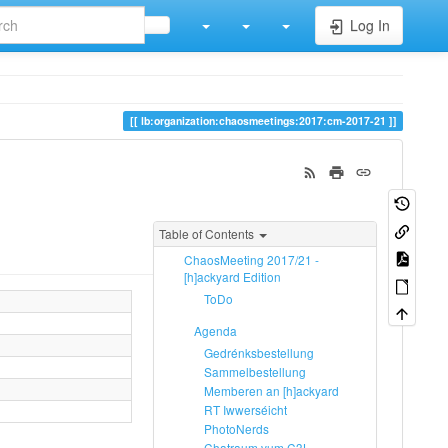
Log In
lb:organization:chaosmeetings:2017:cm-2017-21
Table of Contents
ChaosMeeting 2017/21 -
[h]ackyard Edition
ToDo
Agenda
Gedrénksbestellung
Sammelbestellung
Memberen an [h]ackyard
RT Iwwerséicht
PhotoNerds
Chatraum vum C3L