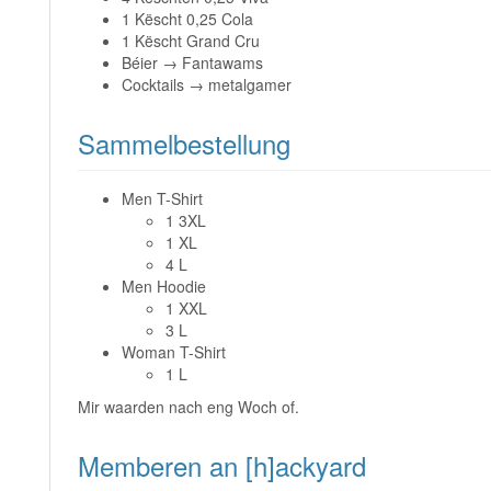
1 Këscht 0,25 Cola
1 Këscht Grand Cru
Béier → Fantawams
Cocktails → metalgamer
Sammelbestellung
Men T-Shirt
1 3XL
1 XL
4 L
Men Hoodie
1 XXL
3 L
Woman T-Shirt
1 L
Mir waarden nach eng Woch of.
Memberen an [h]ackyard