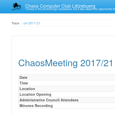
Chaos Computer Club Lëtzebuerg
“Chaos in the world brings uneasiness, but it also allows the opportunity fo
Trace
cm-2017-21
ChaosMeeting 2017/21 -
Date
Time
Location
Location Opening
Administrative Council Attendees
Minutes Recording