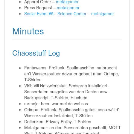
Apparel Order –
metalgamer
Press Request –
metalgamer
Social Event #5 - Science Center
–
metalgamer
Minutes
Chaosstuff Log
Fantawams: Freifunk, Spullmaschinn matbruecht
an't Wasserzoufuer dovuner gebaut mam Orimpe,
T-Shirten
Virii: Vill Netzwierkstuff, Sensoren installeiert,
Sensordaten ausgelies vun den Decten asw.
Backupscript, T-Shirten, Hluchten,
mrmojo: heen war mei do wei sos
Orimpe: Freifunk, Spullmaschin getest esou wéi d'
Wasserzoufuer installeiert, T-Shirten
Deflenken: Privacy Policy, T-Shirten
Metalgamer: un den Sensordaten geschafft, MQTT
Staff, T-Shirten, Wireguard configureiert