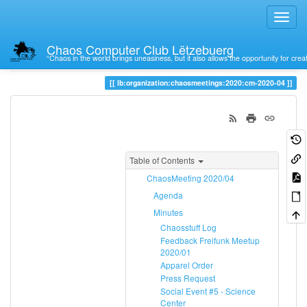
Chaos Computer Club Lëtzebuerg
“Chaos in the world brings uneasiness, but it also allows the opportunity for crea
Trace
cm-2020-04
lb:organization:chaosmeetings:2020:cm-2020-04
Table of Contents
ChaosMeeting 2020/04
Agenda
Minutes
Chaosstuff Log
Feedback Freifunk Meetup
2020/01
Apparel Order
Press Request
Social Event #5 - Science
Center