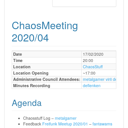
ChaosMeeting
2020/04
Date
17/02/2020
Time
20:00
Location
ChaosStuff
Location Opening
~17:00
Administrative Council Attendees:
metalgamer
virii
deflenk
Minutes Recording
deflenken
Agenda
Chaosstuff Log –
metalgamer
Feedback
Freifunk Meetup 2020/01
–
fantawams