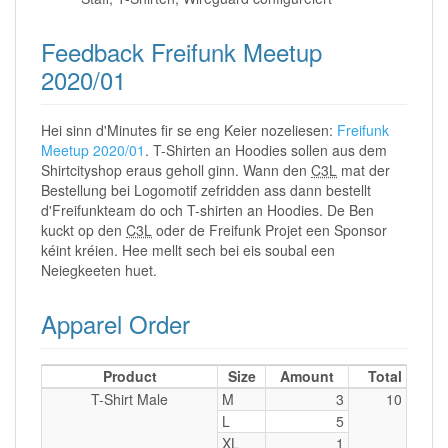
Feedback Freifunk Meetup
2020/01
Hei sinn d'Minutes fir se eng Keier nozeliesen:
Freifunk
Meetup 2020/01
. T-Shirten an Hoodies sollen aus dem
Shirtcityshop eraus geholl ginn. Wann den
C3L
mat der
Bestellung bei Logomotif zefridden ass dann bestellt
d'Freifunkteam do och T-shirten an Hoodies. De Ben
kuckt op den
C3L
oder de Freifunk Projet een Sponsor
kéint kréien. Hee mellt sech bei eis soubal een
Neiegkeeten huet.
Apparel Order
Product
Size
Amount
Total
T-Shirt Male
M
3
10
L
5
XL
1