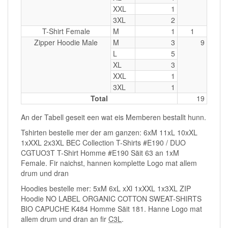
XXL
1
3XL
2
T-Shirt Female
M
1
1
Zipper Hoodie Male
M
3
9
L
5
XL
3
XXL
1
3XL
1
Total
19
An der Tabell geseit een wat eis Memberen bestallt hunn.
Tshirten bestelle mer der am ganzen: 6xM 11xL 10xXL
1xXXL 2x3XL BEC Collection T-Shirts #E190 / DUO
CGTUO3T T-Shirt Homme #E190 Säit 63 an 1xM
Female. Fir naichst, hannen komplette Logo mat allem
drum und dran
Hoodies bestelle mer: 5xM 6xL xXl 1xXXL 1x3XL ZIP
Hoodie NO LABEL ORGANIC COTTON SWEAT-SHIRTS
BIO CAPUCHE K484 Homme Säit 181. Hanne Logo mat
allem drum und dran an fir
C3L
.