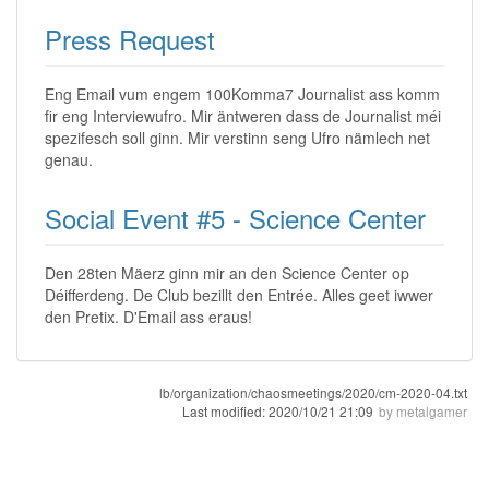
Press Request
Eng Email vum engem 100Komma7 Journalist ass komm
fir eng Interviewufro. Mir äntweren dass de Journalist méi
spezifesch soll ginn. Mir verstinn seng Ufro nämlech net
genau.
Social Event #5 - Science Center
Den 28ten Mäerz ginn mir an den Science Center op
Déifferdeng. De Club bezillt den Entrée. Alles geet iwwer
den Pretix. D'Email ass eraus!
lb/organization/chaosmeetings/2020/cm-2020-04.txt
Last modified:
2020/10/21 21:09
by
metalgamer