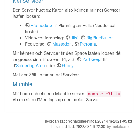
Néi Servicer
Den Server huet 32 Kären also kéinten mir nei Servicer
laafen loosen:
Framadate
fir Planning an Polls (Nuudel self-
hosted)
Video-conferencing:
Jitsi
,
BigBlueButton
Fediverse:
Mastodon
,
Pleroma
.
Mir kéinten och Servicer fir den Space laafen loosen déi
ze grouss sinn fir op een Pi, z.B.
PartKeepr
fir
d'
Soldering Area
oder
Grocy
.
Mat der Zäit kommen nei Servicer.
Mumble
Mir hunn och elo een Mumble server:
mumble.c3l.lu
Ab elo sinn d'Meetings op dem neien Server.
lb/organization/chaosmeetings/2021/cm-2021-05.txt
Last modified:
2022/03/06 22:30
by
metalgamer