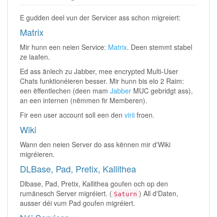
E gudden deel vun der Servicer ass schon migreiert:
Matrix
Mir hunn een neien Service:
Matrix
. Deen stemmt stabel
ze laafen.
Ed ass änlech zu Jabber, mee encrypted Multi-User
Chats funktionéieren besser. Mir hunn bis elo 2 Raim:
een ëffentlechen (deen mam
Jabber
MUC gebridgt ass),
an een internen (nëmmen fir Memberen).
Fir een user account soll een den
virii
froen.
Wiki
Wann den neien Server do ass kënnen mir d'Wiki
migréieren.
DLBase, Pad, Pretix, Kallithea
Dlbase, Pad, Pretix, Kallithea goufen och op den
rumänesch Server migréiert. (
) All d'Daten,
Saturn
ausser déi vum Pad goufen migréiert.