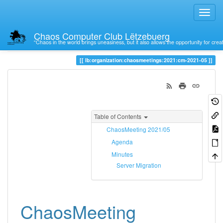
Chaos Computer Club Lëtzebuerg
“Chaos in the world brings uneasiness, but it also allows the opportunity for crea
Trace
cm-2021-05
lb:organization:chaosmeetings:2021:cm-2021-05
Table of Contents
ChaosMeeting 2021/05
Agenda
Minutes
Server Migration
ChaosMeeting